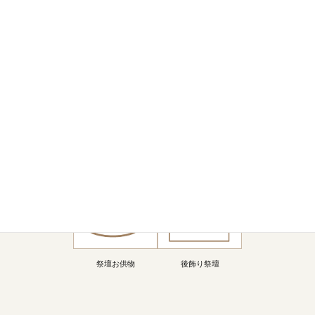
遺影写真
白木物
焼香用具
（ブラック額縁）
給仕・案内対応
火葬場対応
霊柩車（1回）
祭壇お供物
後飾り祭壇