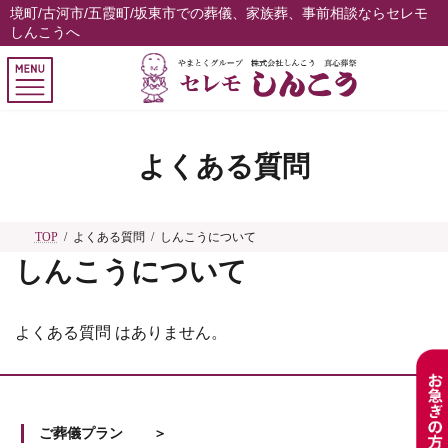
コ
ナ
境町/古河市/五霞町/坂東市での葬儀、家族葬、事前相談ならセレモ
しんこうへ
ン
ビ
テ
ゲ
ン
ー
ツ
シ
へ
ョ
ス
ン
よくある質問
キ
に
ッ
移
プ
動
TOP
よくある質問
しんこうについて
しんこうについて
よくある質問 はありません。
ご葬儀プラン