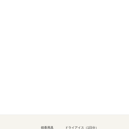
白布棺
骨壺
白
セット内容
焼香用具
ドライアイス（1日分）