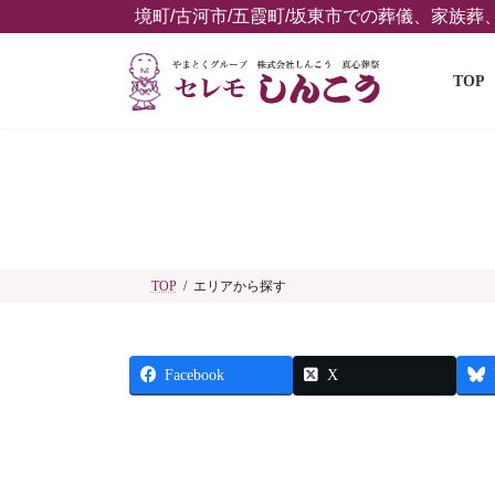
コ
ナ
境町/古河市/五霞町/坂東市での葬儀、家族
ン
ビ
テ
ゲ
TOP
ン
ー
ツ
シ
へ
ョ
ス
ン
キ
に
ッ
移
プ
動
TOP
エリアから探す
Facebook
X