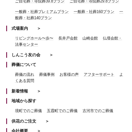
ご自宅葬・寺院葬39.8プラン
ご自宅葬・寺院葬29.8プラン
一般葬・社葬プレミアムプラン
一般葬・社葬160プラン
一
般葬・社葬140プラン
式場案内
リビングホール〜歩〜
長井戸会館
山崎会館
仏壇会館・
法事センター
しんこう友の会
葬儀について
葬儀の流れ
葬儀事例
お客様の声
アフターサポート
よ
くある質問
新着情報
地域から探す
境町でのご葬儀
五霞町でのご葬儀
古河市でのご葬儀
供花のご注文
会社概要