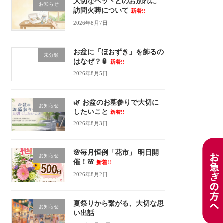
大切なペットとのお別れに
お知らせ
訪問火葬について
新着!!
2026年8月7日
お盆に「ほおずき」を飾るの
未分類
はなぜ？🏮
新着!!
2026年8月5日
🌿 お盆のお墓参りで大切に
お知らせ
したいこと
新着!!
2026年8月3日
🌸毎月恒例「花市」 明日開
お知らせ
催！🌸
新着!!
2026年8月2日
夏祭りから繋がる、大切な思
お知らせ
い出話