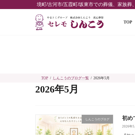
コ
ナ
境町/古河市/五霞町/坂東市での葬儀、家族
ン
ビ
テ
ゲ
TOP
ン
ー
ツ
シ
へ
ョ
ス
ン
キ
に
ッ
移
プ
動
TOP
しんこうのブログ一覧
2026年5月
2026年5月
初め
しんこうのブログ
2026年