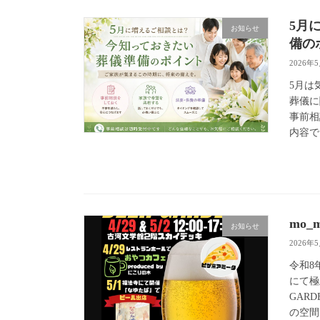
5月
お知らせ
備の
2026年
5月は
葬儀に
事前相
内容で 
mo_
お知らせ
2026年
令和8
にて極
GAR
の空間 