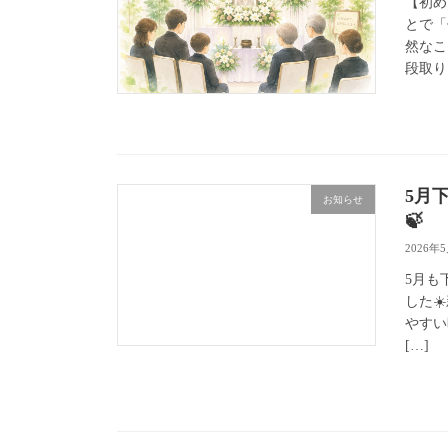
【初め
とで「
然なこ
段取り
5月
お知らせ
🍃
2026年
5月も
した☀
やすい
[…]