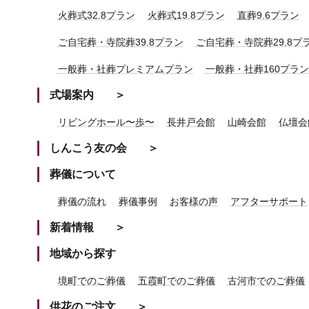
火葬式32.8プラン
火葬式19.8プラン
直葬9.6プラン
ご自宅葬・寺院葬39.8プラン
ご自宅葬・寺院葬29.8プ
一般葬・社葬プレミアムプラン
一般葬・社葬160プラン
式場案内
リビングホール〜歩〜
長井戸会館
山崎会館
仏壇会
しんこう友の会
葬儀について
葬儀の流れ
葬儀事例
お客様の声
アフターサポート
新着情報
地域から探す
境町でのご葬儀
五霞町でのご葬儀
古河市でのご葬儀
供花のご注文