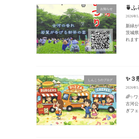
🍵
お知らせ
2026年
新緑が
茨城県
れます
✨３
しんこうのブログ
2026年
🌈✨
古河公
ぎフェ