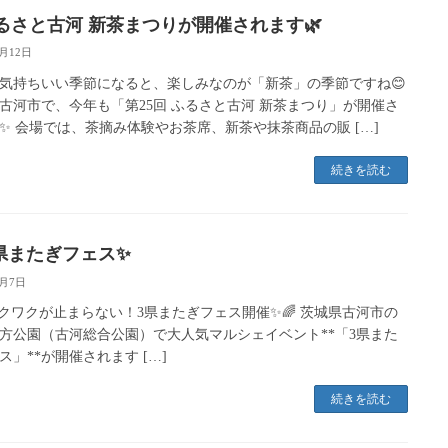
ふるさと古河 新茶まつりが開催されます🌿
5月12日
気持ちいい季節になると、楽しみなのが「新茶」の季節ですね😊
古河市で、今年も「第25回 ふるさと古河 新茶まつり」が開催さ
✨ 会場では、茶摘み体験やお茶席、新茶や抹茶商品の販 […]
続きを読む
県またぎフェス✨
5月7日
ワクワクが止まらない！3県またぎフェス開催✨🌈 茨城県古河市の
方公園（古河総合公園）で大人気マルシェイベント**「3県また
ス」**が開催されます […]
続きを読む