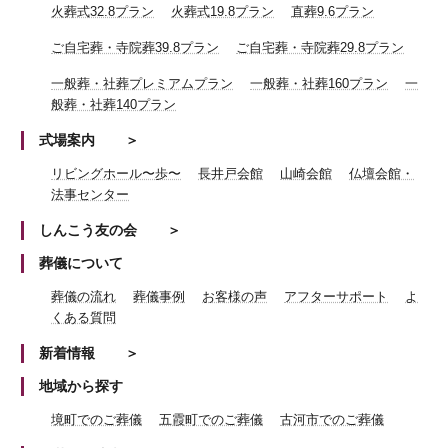
火葬式32.8プラン
火葬式19.8プラン
直葬9.6プラン
ご自宅葬・寺院葬39.8プラン
ご自宅葬・寺院葬29.8プラン
一般葬・社葬プレミアムプラン
一般葬・社葬160プラン
一
般葬・社葬140プラン
式場案内
リビングホール〜歩〜
長井戸会館
山崎会館
仏壇会館・
法事センター
しんこう友の会
葬儀について
葬儀の流れ
葬儀事例
お客様の声
アフターサポート
よ
くある質問
新着情報
地域から探す
境町でのご葬儀
五霞町でのご葬儀
古河市でのご葬儀