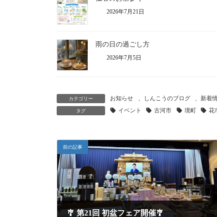
2026年7月21日
雨の日の過ごし方
2026年7月5日
お知らせ
、
しんこうのブログ
、
新着
カテゴリー
イベント
古河市
境町
花
タグ
前の記事
🎐 第21回 初盆フェア開催🎐