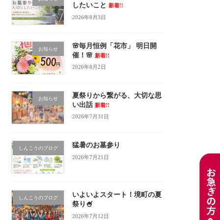
したいこと
新着!!
2026年8月3日
🌸毎月恒例「花市」 明日開
お知らせ
催！🌸
新着!!
2026年8月2日
夏祭りから繋がる、大切な思
お知らせ
い出話
新着!!
2026年7月31日
猛暑のお墓参り
しんこうのブログ
2026年7月21日
いよいよスタート！境町の夏
しんこうのブログ
祭り🍧
2026年7月12日