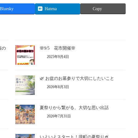
Bluesky
Hatena
Copy
催の
🌸9/5 花市開催🌸
2025年9月4日
🌿 お盆のお墓参りで大切にしたいこと
2026年8月3日
夏祭りから繋がる、大切な思い出話
2026年7月31日
いよいよスタート！境町の夏祭り🍧