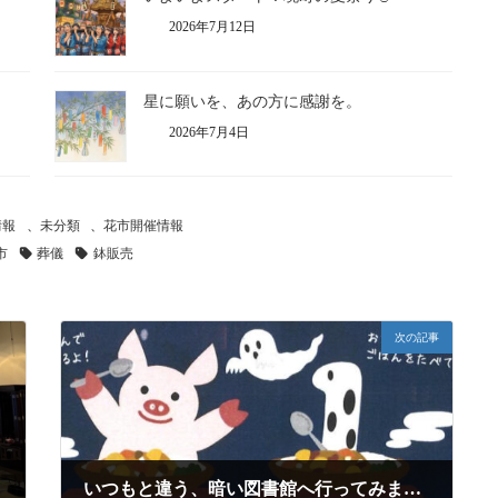
2026年7月12日
星に願いを、あの方に感謝を。
2026年7月4日
情報
、
未分類
、
花市開催情報
市
葬儀
鉢販売
次の記事
いつもと違う、暗い図書館へ行ってみませんか？