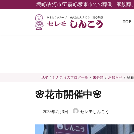
コ
ナ
境町/古河市/五霞町/坂東市での葬儀、家族
ン
ビ
テ
ゲ
TOP
ン
ー
ツ
シ
へ
ョ
ス
ン
キ
に
ッ
移
プ
動
TOP
しんこうのブログ一覧
未分類
お知らせ
🌸
🌸花市開催中🌸
2025年7月3日
セレモしんこう