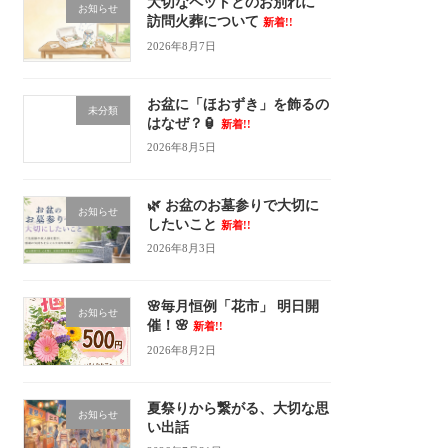
大切なペットとのお別れに
お知らせ
訪問火葬について
新着!!
2026年8月7日
お盆に「ほおずき」を飾るの
未分類
はなぜ？🏮
新着!!
2026年8月5日
🌿 お盆のお墓参りで大切に
お知らせ
したいこと
新着!!
2026年8月3日
🌸毎月恒例「花市」 明日開
お知らせ
催！🌸
新着!!
2026年8月2日
夏祭りから繋がる、大切な思
お知らせ
い出話