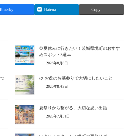
Bluesky
Hatena
Copy
🌻夏休みに行きたい！茨城県境町のおすす
めスポット3選🚗
2026年8月8日
につ
🌿 お盆のお墓参りで大切にしたいこと
2026年8月3日
夏祭りから繋がる、大切な思い出話
2026年7月31日