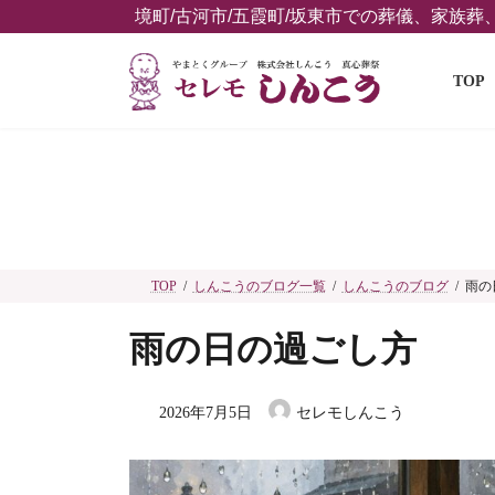
コ
ナ
境町/古河市/五霞町/坂東市での葬儀、家族
ン
ビ
テ
ゲ
TOP
ン
ー
ツ
シ
へ
ョ
ス
ン
キ
に
ッ
移
プ
動
TOP
しんこうのブログ一覧
しんこうのブログ
雨の
雨の日の過ごし方
2026年7月5日
セレモしんこう