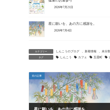
猛暑のお墓参り
2026年7月21日
星に願いを、あの方に感謝を。
2026年7月4日
しんこうのブログ
、
新着情報
、
未分
カテゴリー
しんこう
カフェ
五霞町
タグ
前の記事
星に願いを、あの方に感謝を。