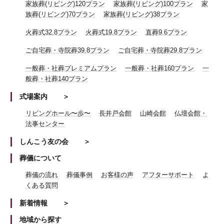
家族葬(リビング)120プラン
家族葬(リビング)100プラン
家
族葬(リビング)70プラン
家族葬(リビング)38プラン
火葬式32.8プラン
火葬式19.8プラン
直葬9.6プラン
ご自宅葬・寺院葬39.8プラン
ご自宅葬・寺院葬29.8プラン
一般葬・社葬プレミアムプラン
一般葬・社葬160プラン
一
般葬・社葬140プラン
式場案内
リビングホール〜歩〜
長井戸会館
山崎会館
仏壇会館・
法事センター
しんこう友の会
葬儀について
葬儀の流れ
葬儀事例
お客様の声
アフターサポート
よ
くある質問
新着情報
地域から探す