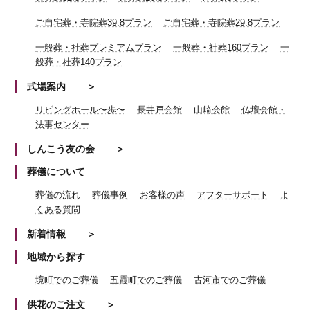
ご自宅葬・寺院葬39.8プラン
ご自宅葬・寺院葬29.8プラン
一般葬・社葬プレミアムプラン
一般葬・社葬160プラン
一
般葬・社葬140プラン
式場案内
リビングホール〜歩〜
長井戸会館
山崎会館
仏壇会館・
法事センター
しんこう友の会
葬儀について
葬儀の流れ
葬儀事例
お客様の声
アフターサポート
よ
くある質問
新着情報
地域から探す
境町でのご葬儀
五霞町でのご葬儀
古河市でのご葬儀
供花のご注文