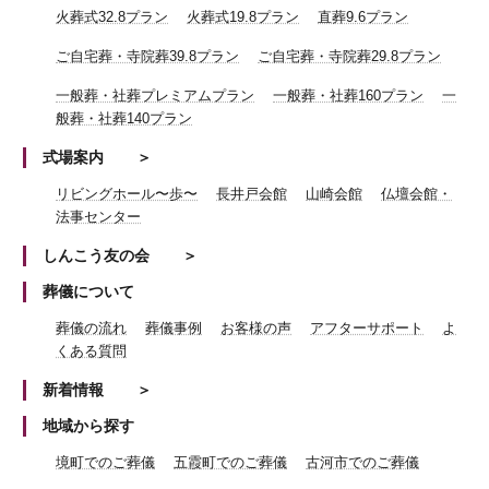
火葬式32.8プラン
火葬式19.8プラン
直葬9.6プラン
ご自宅葬・寺院葬39.8プラン
ご自宅葬・寺院葬29.8プラン
一般葬・社葬プレミアムプラン
一般葬・社葬160プラン
一
般葬・社葬140プラン
式場案内
リビングホール〜歩〜
長井戸会館
山崎会館
仏壇会館・
法事センター
しんこう友の会
葬儀について
葬儀の流れ
葬儀事例
お客様の声
アフターサポート
よ
くある質問
新着情報
地域から探す
境町でのご葬儀
五霞町でのご葬儀
古河市でのご葬儀