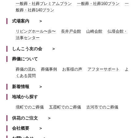
一般葬・社葬プレミアムプラン
一般葬・社葬160プラン
一
般葬・社葬140プラン
式場案内
リビングホール〜歩〜
長井戸会館
山崎会館
仏壇会館・
法事センター
しんこう友の会
葬儀について
葬儀の流れ
葬儀事例
お客様の声
アフターサポート
よ
くある質問
新着情報
地域から探す
境町でのご葬儀
五霞町でのご葬儀
古河市でのご葬儀
供花のご注文
会社概要