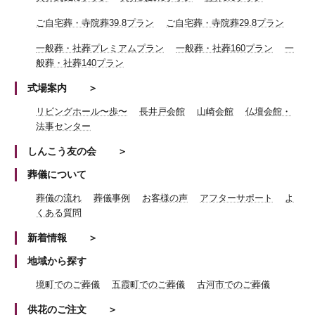
ご自宅葬・寺院葬39.8プラン
ご自宅葬・寺院葬29.8プラン
一般葬・社葬プレミアムプラン
一般葬・社葬160プラン
一
般葬・社葬140プラン
式場案内
リビングホール〜歩〜
長井戸会館
山崎会館
仏壇会館・
法事センター
しんこう友の会
葬儀について
葬儀の流れ
葬儀事例
お客様の声
アフターサポート
よ
くある質問
新着情報
地域から探す
境町でのご葬儀
五霞町でのご葬儀
古河市でのご葬儀
供花のご注文