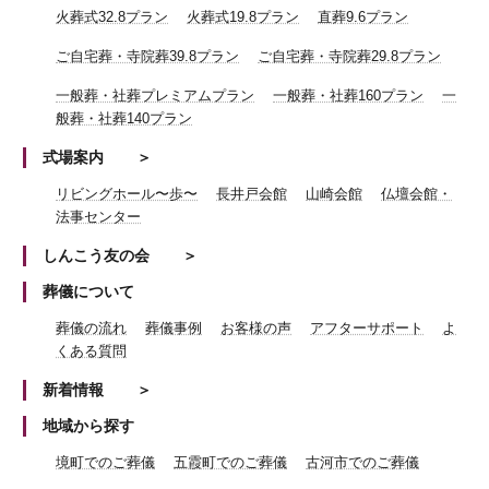
火葬式32.8プラン
火葬式19.8プラン
直葬9.6プラン
ご自宅葬・寺院葬39.8プラン
ご自宅葬・寺院葬29.8プラン
一般葬・社葬プレミアムプラン
一般葬・社葬160プラン
一
般葬・社葬140プラン
式場案内
リビングホール〜歩〜
長井戸会館
山崎会館
仏壇会館・
法事センター
しんこう友の会
葬儀について
葬儀の流れ
葬儀事例
お客様の声
アフターサポート
よ
くある質問
新着情報
地域から探す
境町でのご葬儀
五霞町でのご葬儀
古河市でのご葬儀