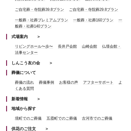
ご自宅葬・寺院葬39.8プラン
ご自宅葬・寺院葬29.8プラン
一般葬・社葬プレミアムプラン
一般葬・社葬160プラン
一
般葬・社葬140プラン
式場案内
リビングホール〜歩〜
長井戸会館
山崎会館
仏壇会館・
法事センター
しんこう友の会
葬儀について
葬儀の流れ
葬儀事例
お客様の声
アフターサポート
よ
くある質問
新着情報
地域から探す
境町でのご葬儀
五霞町でのご葬儀
古河市でのご葬儀
供花のご注文