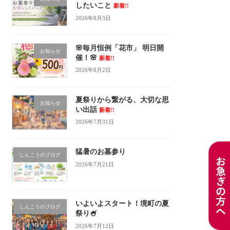
したいこと
新着!!
2026年8月3日
🌸毎月恒例「花市」 明日開
お知らせ
催！🌸
新着!!
2026年8月2日
夏祭りから繋がる、大切な思
お知らせ
い出話
新着!!
2026年7月31日
猛暑のお墓参り
しんこうのブログ
2026年7月21日
いよいよスタート！境町の夏
しんこうのブログ
祭り🍧
2026年7月12日