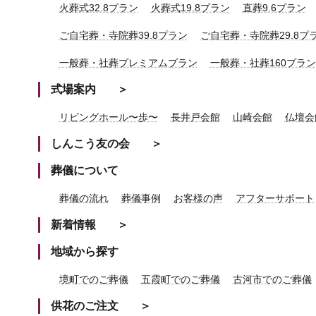
火葬式32.8プラン
火葬式19.8プラン
直葬9.6プラン
ご自宅葬・寺院葬39.8プラン
ご自宅葬・寺院葬29.8プ
一般葬・社葬プレミアムプラン
一般葬・社葬160プラン
式場案内
リビングホール〜歩〜
長井戸会館
山崎会館
仏壇会
しんこう友の会
葬儀について
葬儀の流れ
葬儀事例
お客様の声
アフターサポート
新着情報
地域から探す
境町でのご葬儀
五霞町でのご葬儀
古河市でのご葬儀
供花のご注文