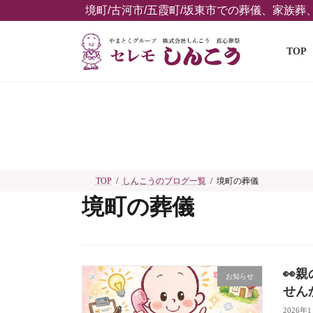
コ
ナ
境町/古河市/五霞町/坂東市での葬儀、家族
ン
ビ
テ
ゲ
TOP
ン
ー
ツ
シ
へ
ョ
ス
ン
キ
に
ッ
移
プ
動
TOP
しんこうのブログ一覧
境町の葬儀
境町の葬儀
👀
お知らせ
せん
2026年