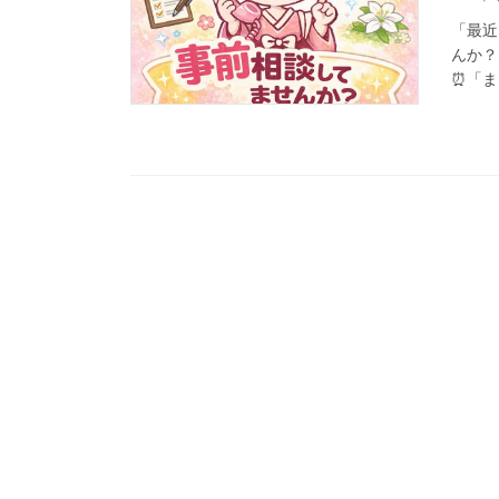
「最近
んか？
⏰「ま