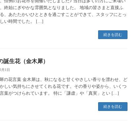
日、恒例のお花市を開催いたしました♪ 当日は多くの方にご来場い
、終始にぎやかな雰囲気となりました。 地域の皆さまと直接ふ
る、あたたかいひとときを過ごすことができて、スタッフにとっ
しい時間でした。 […]
続きを読む
月の誕生花（金木犀）
10月1日
金木犀の花言葉 金木犀は、秋になると甘くやさしい香りを漂わせ、ど
かしい気持ちにさせてくれる花です。その香りや姿から、いくつ
言葉がつけられています。 特に「謙虚」や「真実」とい […]
続きを読む