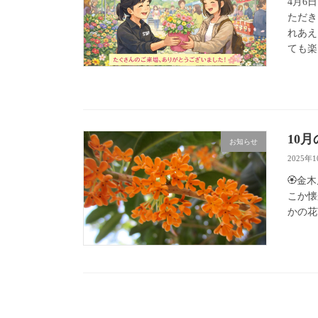
4月6
ただき
れあえ
ても楽
10
お知らせ
2025年
🏵️
こか懐
かの花