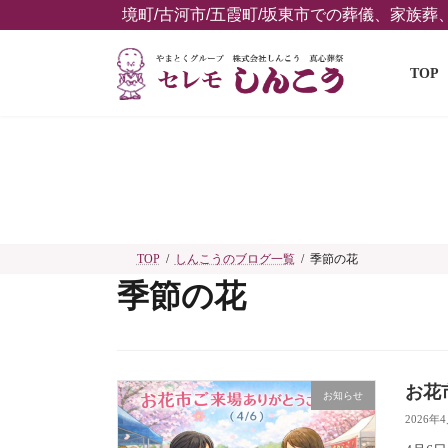
コ
ナ
境町/古河市/五霞町/坂東市での葬儀、家族
ン
ビ
テ
ゲ
TOP
ン
ー
ツ
シ
へ
ョ
ス
ン
キ
に
ッ
移
プ
動
TOP
しんこうのブログ一覧
季節の花
季節の花
お花
お知らせ
2026年