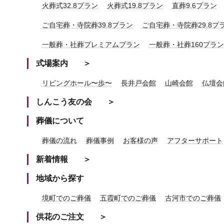
火葬式32.8プラン
火葬式19.8プラン
直葬9.6プラン
ご自宅葬・寺院葬39.8プラン
ご自宅葬・寺院葬29.8プ
一般葬・社葬プレミアムプラン
一般葬・社葬160プラン
式場案内
リビングホール〜歩〜
長井戸会館
山崎会館
仏壇会
しんこう友の会
葬儀について
葬儀の流れ
葬儀事例
お客様の声
アフターサポート
新着情報
地域から探す
境町でのご葬儀
五霞町でのご葬儀
古河市でのご葬儀
供花のご注文