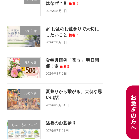
はなぜ？🏮
新着!!
2026年8月5日
🌿 お盆のお墓参りで大切に
お知らせ
したいこと
新着!!
2026年8月3日
🌸毎月恒例「花市」 明日開
お知らせ
催！🌸
新着!!
2026年8月2日
夏祭りから繋がる、大切な思
お知らせ
い出話
2026年7月31日
猛暑のお墓参り
しんこうのブログ
2026年7月21日