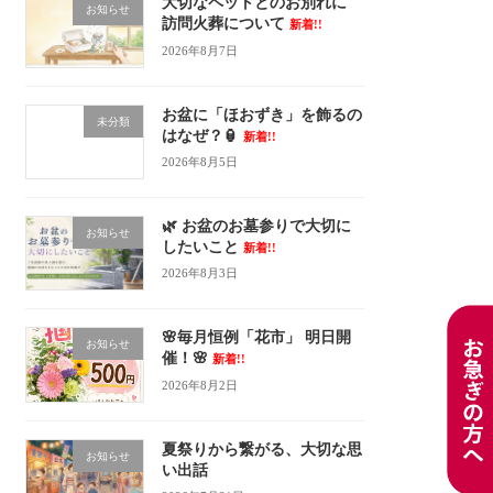
大切なペットとのお別れに
お知らせ
訪問火葬について
新着!!
2026年8月7日
お盆に「ほおずき」を飾るの
未分類
はなぜ？🏮
新着!!
2026年8月5日
🌿 お盆のお墓参りで大切に
お知らせ
したいこと
新着!!
2026年8月3日
🌸毎月恒例「花市」 明日開
お知らせ
催！🌸
新着!!
2026年8月2日
夏祭りから繋がる、大切な思
お知らせ
い出話