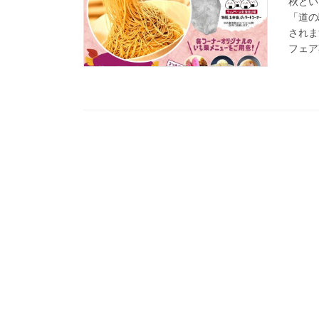
秋とい
「道の
されま
フェア