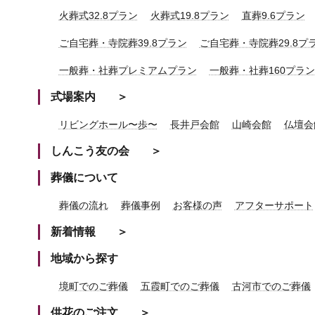
火葬式32.8プラン
火葬式19.8プラン
直葬9.6プラン
ご自宅葬・寺院葬39.8プラン
ご自宅葬・寺院葬29.8プ
一般葬・社葬プレミアムプラン
一般葬・社葬160プラン
式場案内
リビングホール〜歩〜
長井戸会館
山崎会館
仏壇会
しんこう友の会
葬儀について
葬儀の流れ
葬儀事例
お客様の声
アフターサポート
新着情報
地域から探す
境町でのご葬儀
五霞町でのご葬儀
古河市でのご葬儀
供花のご注文