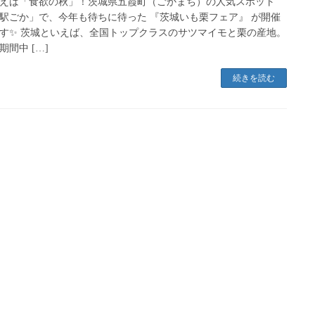
えば「食欲の秋」！茨城県五霞町（ごかまち）の人気スポット
駅ごか」で、今年も待ちに待った 『茨城いも栗フェア』 が開催
す✨ 茨城といえば、全国トップクラスのサツマイモと栗の産地。
期間中 […]
続きを読む