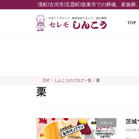
コ
ナ
境町/古河市/五霞町/坂東市での葬儀、家族
ン
ビ
テ
ゲ
TOP
ン
ー
ツ
シ
へ
ョ
ス
ン
キ
に
ッ
移
プ
動
TOP
しんこうのブログ一覧
栗
栗
茨城
お知らせ
2025年