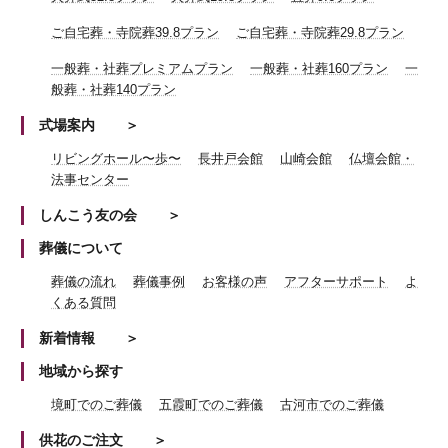
ご自宅葬・寺院葬39.8プラン
ご自宅葬・寺院葬29.8プラン
一般葬・社葬プレミアムプラン
一般葬・社葬160プラン
一
般葬・社葬140プラン
式場案内
リビングホール〜歩〜
長井戸会館
山崎会館
仏壇会館・
法事センター
しんこう友の会
葬儀について
葬儀の流れ
葬儀事例
お客様の声
アフターサポート
よ
くある質問
新着情報
地域から探す
境町でのご葬儀
五霞町でのご葬儀
古河市でのご葬儀
供花のご注文