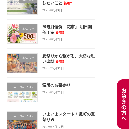
したいこと
新着!!
2026年8月3日
🌸毎月恒例「花市」 明日開
お知らせ
催！🌸
新着!!
2026年8月2日
夏祭りから繋がる、大切な思
お知らせ
い出話
新着!!
2026年7月31日
猛暑のお墓参り
しんこうのブログ
2026年7月21日
いよいよスタート！境町の夏
しんこうのブログ
祭り🍧
2026年7月12日