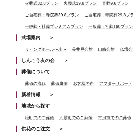
火葬式32.8プラン
火葬式19.8プラン
直葬9.6プラン
ご自宅葬・寺院葬39.8プラン
ご自宅葬・寺院葬29.8プ
一般葬・社葬プレミアムプラン
一般葬・社葬160プラン
式場案内
リビングホール〜歩〜
長井戸会館
山崎会館
仏壇会
しんこう友の会
葬儀について
葬儀の流れ
葬儀事例
お客様の声
アフターサポート
新着情報
地域から探す
境町でのご葬儀
五霞町でのご葬儀
古河市でのご葬儀
供花のご注文