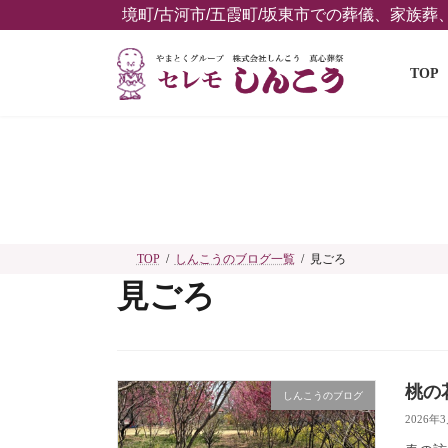
コ
ナ
境町/古河市/五霞町/坂東市での葬儀、家族
ン
ビ
テ
ゲ
TOP
ン
ー
ツ
シ
へ
ョ
ス
ン
キ
に
ッ
移
プ
動
TOP
しんこうのブログ一覧
見ごろ
見ごろ
桃の
しんこうのブログ
2026年