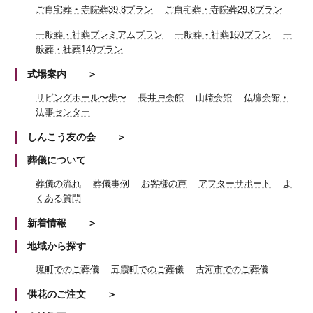
ご自宅葬・寺院葬39.8プラン
ご自宅葬・寺院葬29.8プラン
一般葬・社葬プレミアムプラン
一般葬・社葬160プラン
一
般葬・社葬140プラン
式場案内
リビングホール〜歩〜
長井戸会館
山崎会館
仏壇会館・
法事センター
しんこう友の会
葬儀について
葬儀の流れ
葬儀事例
お客様の声
アフターサポート
よ
くある質問
新着情報
地域から探す
境町でのご葬儀
五霞町でのご葬儀
古河市でのご葬儀
供花のご注文