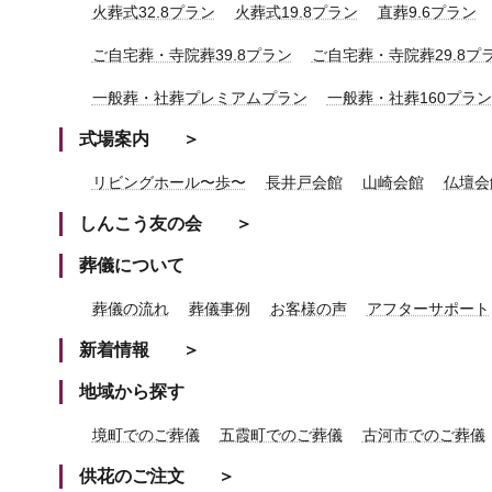
火葬式32.8プラン
火葬式19.8プラン
直葬9.6プラン
ご自宅葬・寺院葬39.8プラン
ご自宅葬・寺院葬29.8プ
一般葬・社葬プレミアムプラン
一般葬・社葬160プラン
式場案内
リビングホール〜歩〜
長井戸会館
山崎会館
仏壇会
しんこう友の会
葬儀について
葬儀の流れ
葬儀事例
お客様の声
アフターサポート
新着情報
地域から探す
境町でのご葬儀
五霞町でのご葬儀
古河市でのご葬儀
供花のご注文