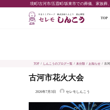
コ
ナ
境町/古河市/五霞町/坂東市での葬儀、家族
ン
ビ
テ
ゲ
TOP
ン
ー
ツ
シ
へ
ョ
ス
ン
キ
に
ッ
移
プ
動
TOP
しんこうのブログ一覧
未分類
お知らせ
古河
古河市花火大会
2026年7月3日
セレモしんこう