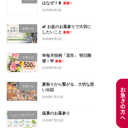
はなぜ？🏮
新着!!
2026年8月5日
🌿 お盆のお墓参りで大切に
お知らせ
したいこと
新着!!
2026年8月3日
🌸毎月恒例「花市」 明日開
お知らせ
催！🌸
新着!!
2026年8月2日
夏祭りから繋がる、大切な思
お知らせ
い出話
2026年7月31日
猛暑のお墓参り
しんこうのブログ
2026年7月21日