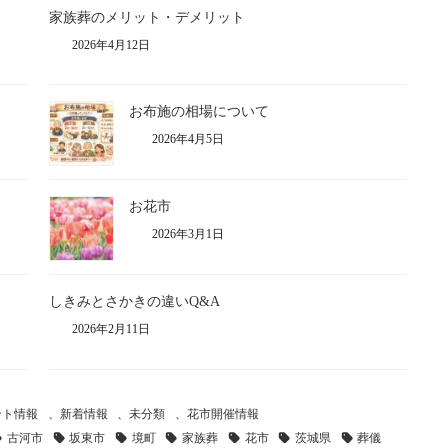
家族葬のメリット・デメリット
2026年4月12日
お布施の相場について
2026年4月5日
お花市
2026年3月1日
しきみとさかきの違いQ&A
2026年2月11日
ント情報
、
新着情報
、
未分類
、
花市開催情報
古河市
坂東市
境町
家族葬
花市
茨城県
葬儀