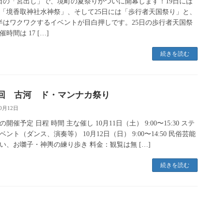
5日の「宮出し」で、境町の夏祭りがついに開幕します！19日には
「境香取神社水神祭」、そして25日には「歩行者天国祭り」と、
半はワクワクするイベントが目白押しです。25日の歩行者天国祭
時間は 17 […]
続きを読む
7回 古河 ド・マンナカ祭り
10月12日
年の開催予定 日程 時間 主な催し 10月11日（土） 9:00〜15:30 ステ
ベント（ダンス、演奏等） 10月12日（日） 9:00〜14:50 民俗芸能
い、お囃子・神輿の練り歩き 料金：観覧は無 […]
続きを読む