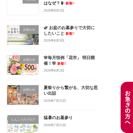
はなぜ？🏮
新着!!
2026年8月5日
🌿 お盆のお墓参りで大切に
お知らせ
したいこと
新着!!
2026年8月3日
🌸毎月恒例「花市」 明日開
お知らせ
催！🌸
新着!!
2026年8月2日
夏祭りから繋がる、大切な思
お知らせ
い出話
2026年7月31日
猛暑のお墓参り
しんこうのブログ
2026年7月21日