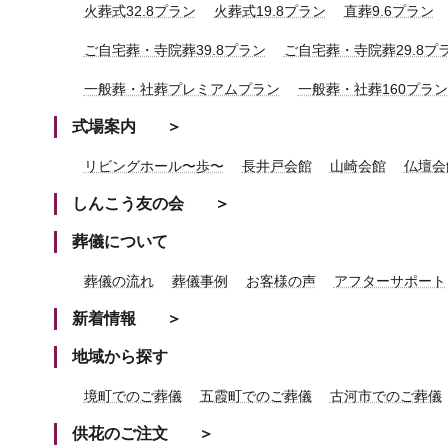
火葬式32.8プラン
火葬式19.8プラン
直葬9.6プラン
ご自宅葬・寺院葬39.8プラン
ご自宅葬・寺院葬29.8プ
一般葬・社葬プレミアムプラン
一般葬・社葬160プラン
式場案内
リビングホール〜歩〜
長井戸会館
山崎会館
仏壇会
しんこう友の会
葬儀について
葬儀の流れ
葬儀事例
お客様の声
アフターサポート
新着情報
地域から探す
境町でのご葬儀
五霞町でのご葬儀
古河市でのご葬儀
供花のご注文