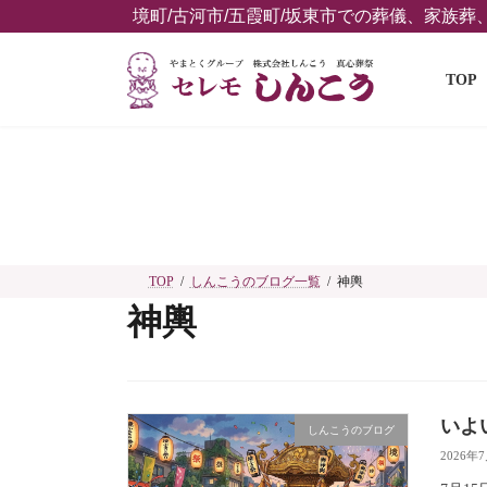
コ
ナ
境町/古河市/五霞町/坂東市での葬儀、家族
ン
ビ
テ
ゲ
TOP
ン
ー
ツ
シ
へ
ョ
ス
ン
キ
に
ッ
移
プ
動
TOP
しんこうのブログ一覧
神輿
神輿
いよ
しんこうのブログ
2026年