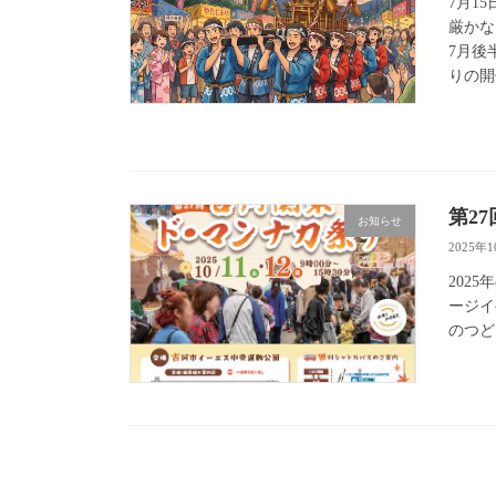
7月1
厳かな
7月後
りの開催
第2
お知らせ
2025年
2025
ージイ
のつど