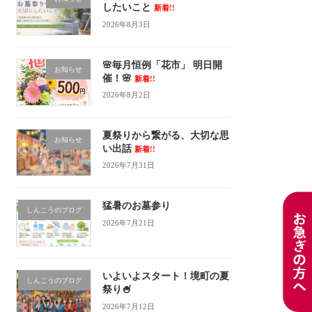
したいこと
新着!!
2026年8月3日
🌸毎月恒例「花市」 明日開
お知らせ
催！🌸
新着!!
2026年8月2日
夏祭りから繋がる、大切な思
お知らせ
い出話
新着!!
2026年7月31日
猛暑のお墓参り
しんこうのブログ
2026年7月21日
いよいよスタート！境町の夏
しんこうのブログ
祭り🍧
2026年7月12日