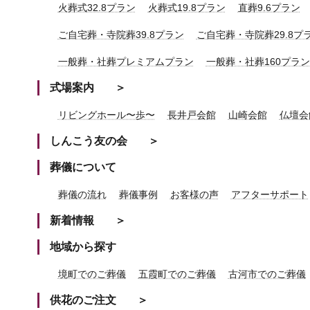
火葬式32.8プラン
火葬式19.8プラン
直葬9.6プラン
ご自宅葬・寺院葬39.8プラン
ご自宅葬・寺院葬29.8プ
一般葬・社葬プレミアムプラン
一般葬・社葬160プラン
式場案内
リビングホール〜歩〜
長井戸会館
山崎会館
仏壇会
しんこう友の会
葬儀について
葬儀の流れ
葬儀事例
お客様の声
アフターサポート
新着情報
地域から探す
境町でのご葬儀
五霞町でのご葬儀
古河市でのご葬儀
供花のご注文