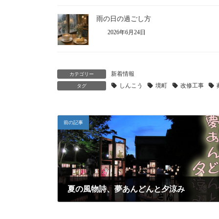
雨の日の過ごし方
2026年6月24日
新着情報
カテゴリー
しんこう
境町
改修工事
タグ
前の記事
夏の風物詩、夢あんどんと夕涼み
2025年8月9日