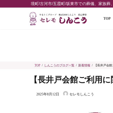
コ
ナ
境町/古河市/五霞町/坂東市での葬儀、家族
ン
ビ
テ
ゲ
TOP
ン
ー
ツ
シ
へ
ョ
ス
ン
キ
に
ッ
移
プ
動
TOP
しんこうのブログ一覧
新着情報
【長井戸会館
【長井戸会館ご利用に
2025年8月12日
セレモしんこう