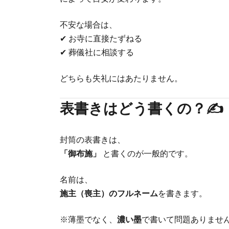
不安な場合は、
✔ お寺に直接たずねる
✔ 葬儀社に相談する
どちらも失礼にはあたりません。
表書きはどう書くの？✍️
封筒の表書きは、
「御布施」
と書くのが一般的です。
名前は、
施主（喪主）のフルネーム
を書きます。
※薄墨でなく、
濃い墨
で書いて問題ありませ