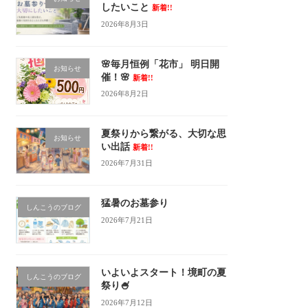
したいこと
新着!!
2026年8月3日
🌸毎月恒例「花市」 明日開
お知らせ
催！🌸
新着!!
2026年8月2日
夏祭りから繋がる、大切な思
お知らせ
い出話
新着!!
2026年7月31日
猛暑のお墓参り
しんこうのブログ
2026年7月21日
いよいよスタート！境町の夏
しんこうのブログ
祭り🍧
2026年7月12日