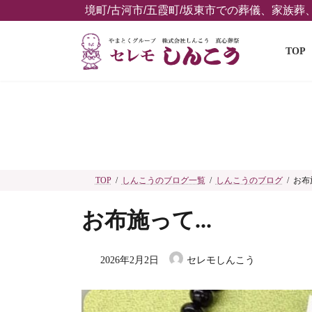
コ
ナ
境町/古河市/五霞町/坂東市での葬儀、家族
ン
ビ
テ
ゲ
TOP
ン
ー
ツ
シ
へ
ョ
ス
ン
キ
に
ッ
移
プ
動
TOP
しんこうのブログ一覧
しんこうのブログ
お布施
お布施って...
2026年2月2日
セレモしんこう