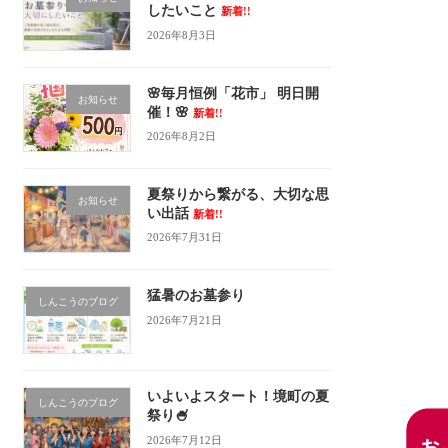
したいこと
新着!!
2026年8月3日
🌸毎月恒例「花市」 明日開
お知らせ
催！🌸
新着!!
2026年8月2日
夏祭りから繋がる、大切な思
お知らせ
い出話
新着!!
2026年7月31日
猛暑のお墓参り
しんこうのブログ
2026年7月21日
いよいよスタート！境町の夏
しんこうのブログ
祭り🍧
2026年7月12日