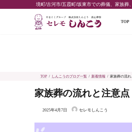
コ
ナ
境町/古河市/五霞町/坂東市での葬儀、家族
ン
ビ
テ
ゲ
TOP
ン
ー
ツ
シ
へ
ョ
ス
ン
キ
に
ッ
移
プ
動
TOP
しんこうのブログ一覧
新着情報
家族葬の流れ
家族葬の流れと注意点
2025年4月7日
セレモしんこう