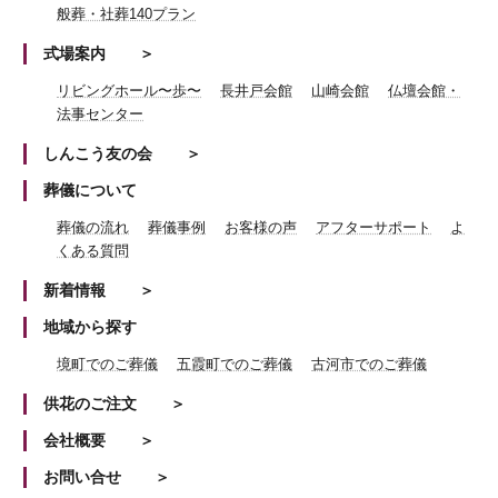
般葬・社葬140プラン
式場案内
リビングホール〜歩〜
長井戸会館
山崎会館
仏壇会館・
法事センター
しんこう友の会
葬儀について
葬儀の流れ
葬儀事例
お客様の声
アフターサポート
よ
くある質問
新着情報
地域から探す
境町でのご葬儀
五霞町でのご葬儀
古河市でのご葬儀
供花のご注文
会社概要
お問い合せ