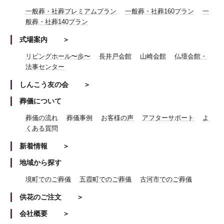
一般葬・社葬プレミアムプラン
一般葬・社葬160プラン
一
般葬・社葬140プラン
式場案内
リビングホール〜歩〜
長井戸会館
山崎会館
仏壇会館・
法事センター
しんこう友の会
葬儀について
葬儀の流れ
葬儀事例
お客様の声
アフターサポート
よ
くある質問
新着情報
地域から探す
境町でのご葬儀
五霞町でのご葬儀
古河市でのご葬儀
供花のご注文
会社概要