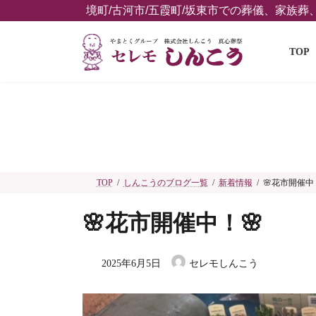
コ
ナ
境町/古河市/五霞町/坂東市での葬儀、家族
ン
ビ
テ
ゲ
TOP
ン
ー
ツ
シ
へ
ョ
ス
ン
キ
に
ッ
移
プ
動
TOP
しんこうのブログ一覧
新着情報
🌸花市開催中
🌸花市開催中！🌸
2025年6月5日
セレモしんこう