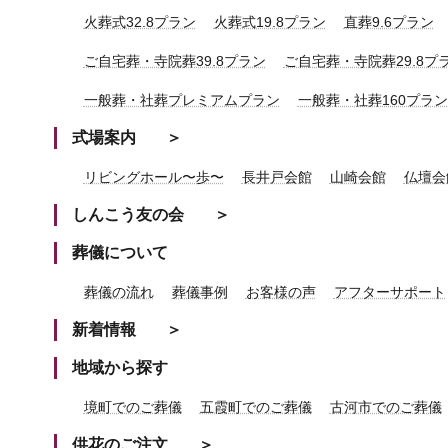
火葬式32.8プラン
火葬式19.8プラン
直葬9.6プラン
ご自宅葬・寺院葬39.8プラン
ご自宅葬・寺院葬29.8プ
一般葬・社葬プレミアムプラン
一般葬・社葬160プラン
式場案内
リビングホール〜歩〜
長井戸会館
山崎会館
仏壇会
しんこう友の会
葬儀について
葬儀の流れ
葬儀事例
お客様の声
アフターサポート
新着情報
地域から探す
境町でのご葬儀
五霞町でのご葬儀
古河市でのご葬儀
供花のご注文