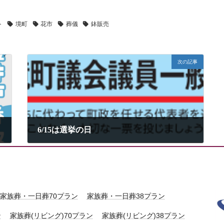
ト
境町
花市
葬儀
鉢販売
次の記事
6/15は選挙の日
2025年6月12日
家族葬・一日葬70プラン
家族葬・一日葬38プラン
ン
家族葬(リビング)70プラン
家族葬(リビング)38プラン