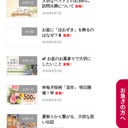
大切なペットとのお別れに
お知らせ
訪問火葬について
新着!!
2026年8月7日
お盆に「ほおずき」を飾るの
未分類
はなぜ？🏮
新着!!
2026年8月5日
🌿 お盆のお墓参りで大切に
お知らせ
したいこと
新着!!
2026年8月3日
🌸毎月恒例「花市」 明日開
お知らせ
催！🌸
新着!!
2026年8月2日
夏祭りから繋がる、大切な思
お知らせ
い出話