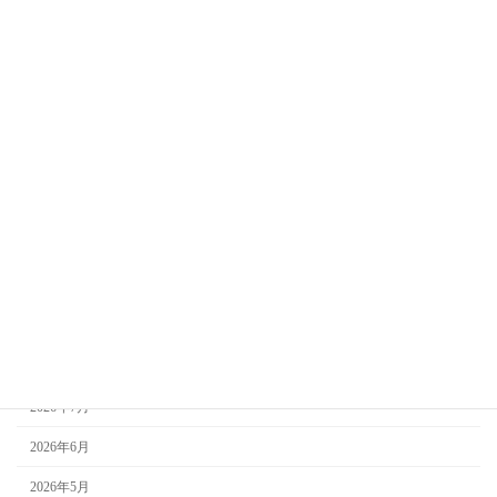
しんこうのブログ
イベント情報
花市開催情報
新着情報
未分類
お知らせ
知っておきたい葬儀のこと
アーカイブ
2026年8月
2026年7月
2026年6月
2026年5月