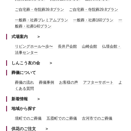
ご自宅葬・寺院葬39.8プラン
ご自宅葬・寺院葬29.8プラン
一般葬・社葬プレミアムプラン
一般葬・社葬160プラン
一
般葬・社葬140プラン
式場案内
リビングホール〜歩〜
長井戸会館
山崎会館
仏壇会館・
法事センター
しんこう友の会
葬儀について
葬儀の流れ
葬儀事例
お客様の声
アフターサポート
よ
くある質問
新着情報
地域から探す
境町でのご葬儀
五霞町でのご葬儀
古河市でのご葬儀
供花のご注文