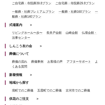
ご自宅葬・寺院葬39.8プラン
ご自宅葬・寺院葬29.8プラン
一般葬・社葬プレミアムプラン
一般葬・社葬160プラン
一
般葬・社葬140プラン
式場案内
リビングホール〜歩〜
長井戸会館
山崎会館
仏壇会館・
法事センター
しんこう友の会
葬儀について
葬儀の流れ
葬儀事例
お客様の声
アフターサポート
よ
くある質問
新着情報
地域から探す
境町でのご葬儀
五霞町でのご葬儀
古河市でのご葬儀
供花のご注文