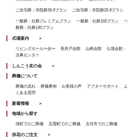
ご自宅葬・寺院葬39.8プラン
ご自宅葬・寺院葬29.8プラン
一般葬・社葬プレミアムプラン
一般葬・社葬160プラン
一
般葬・社葬140プラン
式場案内
リビングホール〜歩〜
長井戸会館
山崎会館
仏壇会館・
法事センター
しんこう友の会
葬儀について
葬儀の流れ
葬儀事例
お客様の声
アフターサポート
よ
くある質問
新着情報
地域から探す
境町でのご葬儀
五霞町でのご葬儀
古河市でのご葬儀
供花のご注文