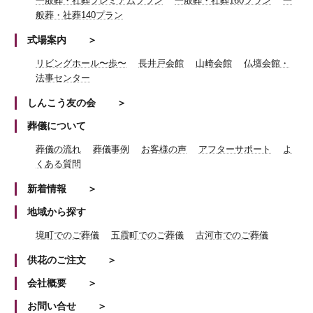
一般葬・社葬プレミアムプラン
一般葬・社葬160プラン
一
般葬・社葬140プラン
式場案内
リビングホール〜歩〜
長井戸会館
山崎会館
仏壇会館・
法事センター
しんこう友の会
葬儀について
葬儀の流れ
葬儀事例
お客様の声
アフターサポート
よ
くある質問
新着情報
地域から探す
境町でのご葬儀
五霞町でのご葬儀
古河市でのご葬儀
供花のご注文
会社概要
お問い合せ